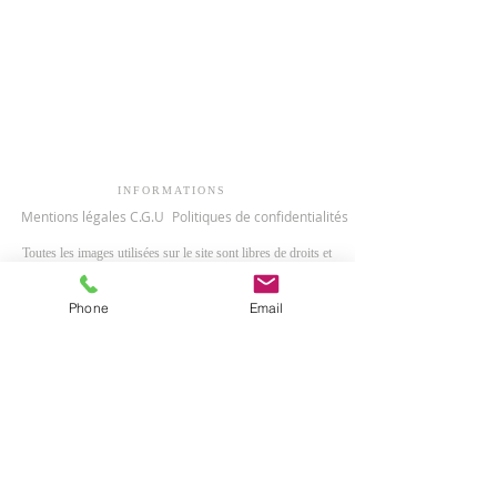
INFORMATIONS
Mentions légales
C.G.U
Politiques de confidentialités
Toutes les images utilisées sur le site sont libres de droits et
gratuites.
Site réalisé avec l'équipe Paroissiale de Trois-
Phone
Email
Mares
.
Nous contacter :
ADRESSE
0262 27 78 96
0262 44 76 73