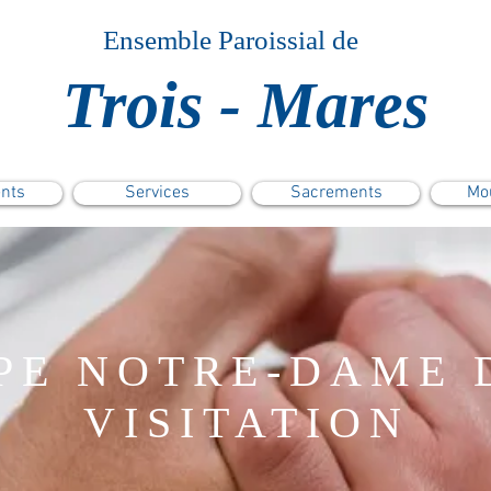
Ensemble Paroissial de
Trois - Mares
nts
Services
Sacrements
Mo
PE NOTRE-DAME 
VISITATION