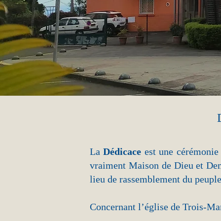
La
Dédicace
est une cérémonie
vraiment Maison de Dieu et Dem
lieu de rassemblement du peuple c
Concernant l’église de Trois-Mare