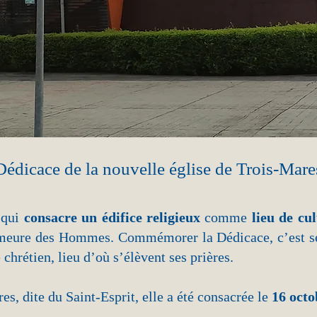
Dédicace de la nouvelle église de Trois-Mare
 qui
consacre un édifice religieux
comme
lieu de cul
eure des Hommes. Commémorer la Dédicace, c’est se r
hrétien, lieu d’où s’élèvent ses prières.
s, dite du Saint-Esprit, elle a été consacrée le
16 octo