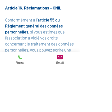
Article 16. Réclamations – CNIL
Conformément à l’
article 55 du
Règlement général des données
personnelles
, si vous estimez que
l’association a violé vos droits
concernant le traitement des données
personnelles, vous pouvez écrire une
réclamation à la CNIL dans les
meilleurs délais, idéalement 72 heures
Phone
Email
au plus tard après en avoir pris
connaissance. La notification de la
violation doit :
décrire la nature de la violation de
données à caractère personnel y
compris, si possible, les catégories et
le nombre approximatif de personnes